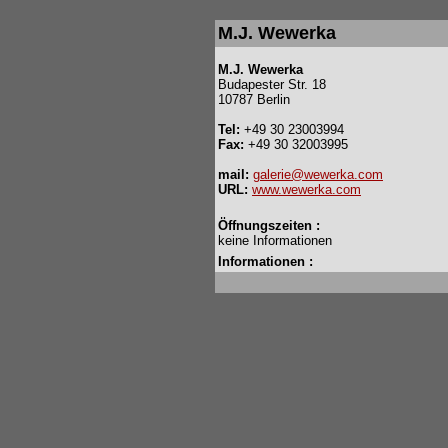
M.J. Wewerka
M.J. Wewerka
Budapester Str. 18
10787 Berlin
Tel:
+49 30 23003994
Fax:
+49 30 32003995
mail:
galerie@wewerka.com
URL:
www.wewerka.com
Öffnungszeiten :
keine Informationen
Informationen :