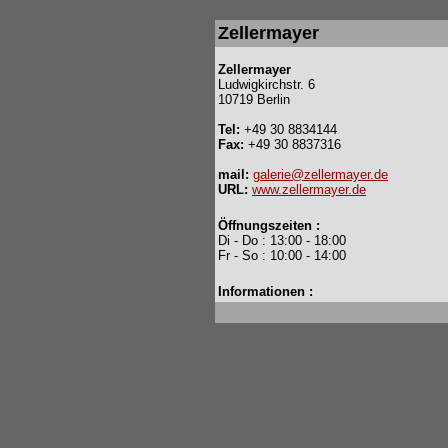
Zellermayer
Zellermayer
Ludwigkirchstr. 6
10719 Berlin
Tel:
+49 30 8834144
Fax:
+49 30 8837316
mail:
galerie@zellermayer.de
URL:
www.zellermayer.de
Öffnungszeiten :
Di - Do : 13:00 - 18:00
Fr - So : 10:00 - 14:00
Informationen :