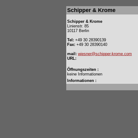
Schipper & Krome
Schipper & Krome
Linienstr. 85
10117 Berlin
Tel:
+49 30 28390139
Fax:
+49 30 28390140
mail:
wiesner@schipper-krome.com
URL:
Öffnungszeiten :
keine Informationen
Informationen :