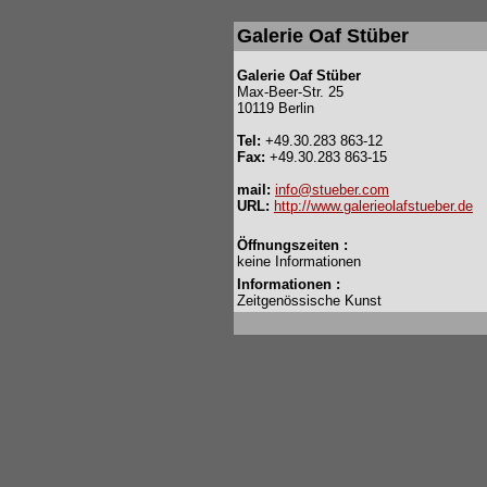
Galerie Oaf Stüber
Galerie Oaf Stüber
Max-Beer-Str. 25
10119 Berlin
Tel:
+49.30.283 863-12
Fax:
+49.30.283 863-15
mail:
info@stueber.com
URL:
http://www.galerieolafstueber.de
Öffnungszeiten :
keine Informationen
Informationen :
Zeitgenössische Kunst