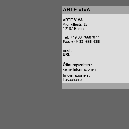
ARTE VIVA
ARTE VIVA
Vionvillestr. 12
12167 Berlin
Tel:
+49 30 76687077
Fax:
+49 30 76687099
mail:
URL:
Öffnungszeiten :
keine Informationen
Informationen :
Lusophonie