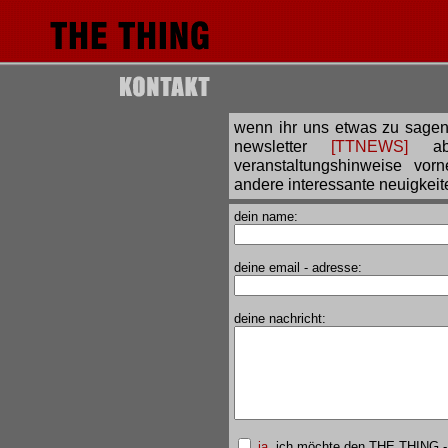
wenn ihr uns etwas zu sagen 
newsletter
[TTNEWS]
abo
veranstaltungshinweise vo
andere interessante neuigkeit
dein name:
deine email - adresse:
deine nachricht:
ja
, ich möchte den THE THING 